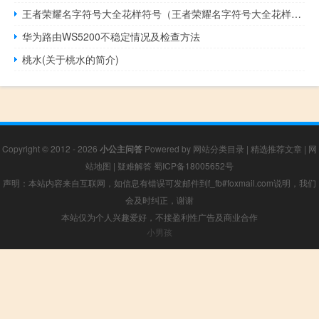
王者荣耀名字符号大全花样符号（王者荣耀名字符号大全花样符号）
华为路由WS5200不稳定情况及检查方法
桃水(关于桃水的简介)
Copyright © 2012 - 2026
小公主问答
Powered by
网站分类目录
|
精选推荐文章
|
网
站地图
|
疑难解答
蜀ICP备18005652号
声明：本站内容来自互联网，如信息有错误可发邮件到f_fb#foxmail.com说明，我们
会及时纠正，谢谢
本站仅为个人兴趣爱好，不接盈利性广告及商业合作
小男孩