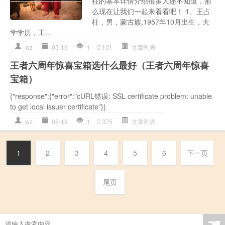
柱的基本详情介绍很多人还不知道，那
么现在让我们一起来看看吧！ 1、王占
柱，男，蒙古族,1957年10月出生，大
学学历，工...
wz
05-19
1
101
文章列表
王者六周年惊喜宝箱选什么最好（王者六周年惊喜
宝箱）
{"response":{"error":"cURL错误: SSL certificate problem: unable
to get local issuer certificate"}}
wz
05-19
1
375
文章列表
1
2
3
4
5
6
下一页
尾页
☚