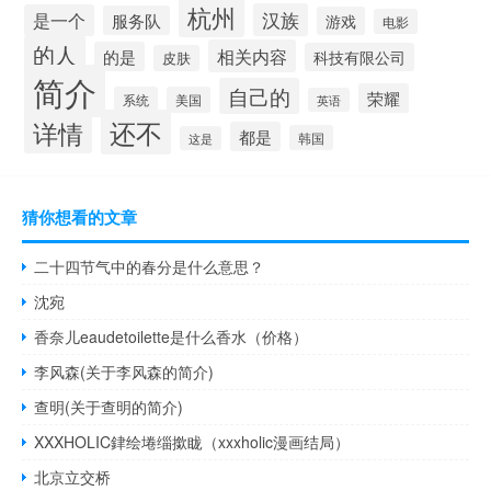
杭州
汉族
是一个
服务队
游戏
电影
的人
相关内容
的是
科技有限公司
皮肤
简介
自己的
荣耀
系统
美国
英语
还不
详情
都是
韩国
这是
猜你想看的文章
二十四节气中的春分是什么意思？
沈宛
香奈儿eaudetoilette是什么香水（价格）
李风森(关于李风森的简介)
查明(关于查明的简介)
XXXHOLIC銉绘埢缁撳眬（xxxholic漫画结局）
北京立交桥