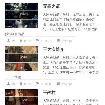
无罪之证
大家好我是小蝌蚪，无罪之证，关于无
罪之证的基本详情介绍很多人还不知
道，那么现在让我们一起来看看吧！
1、《无证之罪》是爱奇艺、华影欣荣
影业联合出品...
wz
05-20
1
972
文章列表
王之涣简介
大家好我是小蝌蚪，王之涣简介，关于
王之涣简介的基本详情介绍很多人还不
知道，那么现在让我们一起来看看吧！
1、王之涣（688年—742年），字季凌
（一作季凌...
wz
05-20
1
806
文章列表
王占柱
大家好我是小蝌蚪，王占柱，关于王占