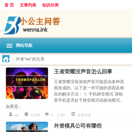
首 页
文章列表
知识分类
网站导航
>
作者“wz”的文章
王者荣耀没声音怎么回事
王者荣耀没有游戏声音可能是由多种原
因造成的。以下是一些可能的原因及相
应的解决方法： ‌1. 手机静音模式‌ 请检
查手机是否处于静音模式或振动模式。
如果是...
wz
12-29
0
367
文章列表
外资模具公司有哪些