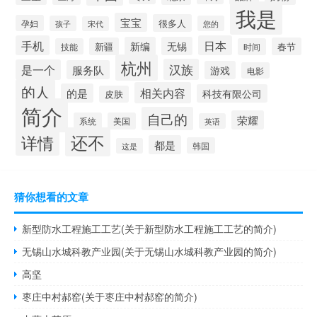
我是
宝宝
很多人
孕妇
孩子
您的
宋代
手机
日本
新编
无锡
新疆
春节
技能
时间
杭州
汉族
是一个
服务队
游戏
电影
的人
相关内容
的是
科技有限公司
皮肤
简介
自己的
荣耀
系统
美国
英语
还不
详情
都是
韩国
这是
猜你想看的文章
新型防水工程施工工艺(关于新型防水工程施工工艺的简介)
无锡山水城科教产业园(关于无锡山水城科教产业园的简介)
高坚
枣庄中村郝窑(关于枣庄中村郝窑的简介)