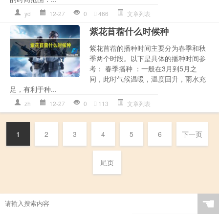
yd
12-27
0
466
文章列表
紫花苜蓿什么时候种
紫花苜蓿的播种时间主要分为春季和秋
季两个时段。以下是具体的播种时间参
考： 春季播种 ：一般在3月到5月之
间，此时气候温暖，温度回升，雨水充
足，有利于种...
zh
12-27
0
113
文章列表
1
2
3
4
5
6
下一页
尾页
☚