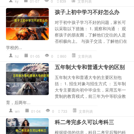
ky
01-07
0
839
文章列表
孩子上初中学习不好怎么办
对于初中孩子学习不好的问题，家长可
以采取以下措施： 1. 观察和沟通 ： 观
察孩子的朋友圈，了解他们交往的人是
否积极向上。 与孩子交流，了解他们在
学校的...
hz
01-05
0
860
文章列表
五年制大专和普通大专的区别
五年制大专和普通大专的主要区别包
括： 1. 招生对象与招生方式 ： 五年制
大专主要面向初中毕业生，采用五年一
贯制的教育模式，前三年为中等职业教
育，后两年...
wn
01-04
0
733
文章列表
科二考完多久可以考科三
根据提供的信息，科目二考完后预约科