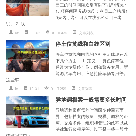
目三的时间间隔通常有以下几种情况：
1. 顺序间隔考试模式 ：科目二合格后1
0天内，考生可以在线预约科目三考
试。 2. 联...
ke
01-02
0
430
文章列表
停车位黄线和白线区别
停车位黄线和白线的区别主要体现在以
下几个方面： 1. 定义 ： 黄色停车位 ：
通常为专属停车位，例如警务专用、新
能源汽车专用、应急抢险车辆专用等。
这些车...
tc
12-31
0
259
文章列表
异地调档案一般需要多长时间
异地调档案所需的时间因多种因素而
异，包括档案的数量、规模、调档的距
离、交通条件、组织和管理的效率以及
法律和行政程序等。以下是一些一般性
的时间范围：...