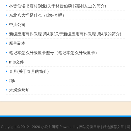
林晋伯读书霞村别业(关于林晋伯读书霞村别业的简介)
东北八大怪是什么（你好奇吗）
中油公司
新编应用写作教程 第4版(关于新编应用写作教程 第4版的简介)
魔兽副本
笔记本怎么升级显卡型号（笔记本怎么升级显卡）
mts文件
春月(关于春月的简介)
纯k
木炭烧烤炉
Copyright © 2012 - 2026
小公主问答
Powered by
网站分类目录
|
精选推荐文章
|
网