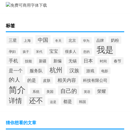
标签
中国
三星
奶粉
北京
品牌
上海
华为
冬天
我是
宝宝
很多人
孕妇
孩子
您的
宋代
手机
日本
新编
无锡
新疆
春节
技能
时间
杭州
汉族
是一个
服务队
游戏
电影
的人
相关内容
的是
科技有限公司
皮肤
简介
自己的
荣耀
系统
美国
英语
还不
详情
都是
韩国
这是
猜你想看的文章