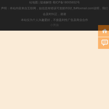
站地图
|
疑难解答
蜀ICP备18005652号
声明：本站内容来自互联网，如信息有错误可发邮件到f_fb#foxmail.com说明，我们
会及时纠正，谢谢
本站仅为个人兴趣爱好，不接盈利性广告及商业合作
小男孩