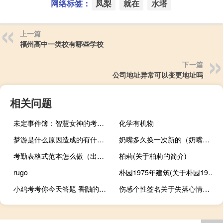
网络标签：
凤梨
就在
水塔
上一篇
福州高中一类校有哪些学校
下一篇
公司地址异常可以变更地址吗
相关问题
未定事件簿：智慧女神的考验答案分享
化学有机物
梦游是什么原因造成的有什么办法（梦游是什么原因造成的）
奶嘴多久换一次新的（奶嘴多久换一次）
考勤表格式范本怎么做（出勤表格式如何制作）
柏莉(关于柏莉的简介)
rugo
朴园1975年建筑(关于朴园1975年建筑的简介)
小鸡考考你今天答题 香鼬的描述正确的是的答案是什么
伤感个性签名关于失落心情（伤感个性签名贴吧）