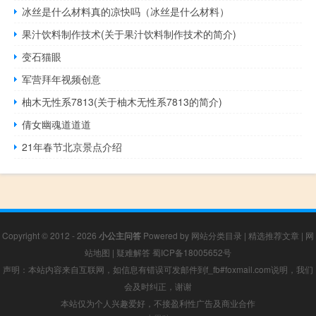
冰丝是什么材料真的凉快吗（冰丝是什么材料）
果汁饮料制作技术(关于果汁饮料制作技术的简介)
变石猫眼
军营拜年视频创意
柚木无性系7813(关于柚木无性系7813的简介)
倩女幽魂道道道
21年春节北京景点介绍
Copyright © 2012 - 2026
小公主问答
Powered by
网站分类目录
|
精选推荐文章
|
网
站地图
|
疑难解答
蜀ICP备18005652号
声明：本站内容来自互联网，如信息有错误可发邮件到f_fb#foxmail.com说明，我们
会及时纠正，谢谢
本站仅为个人兴趣爱好，不接盈利性广告及商业合作