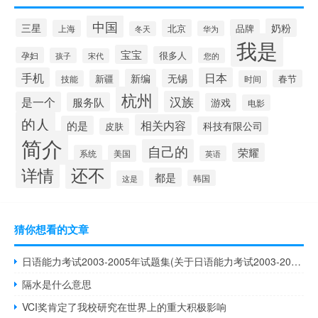
中国
三星
奶粉
北京
品牌
上海
华为
冬天
我是
宝宝
很多人
孕妇
孩子
您的
宋代
手机
日本
新编
无锡
新疆
春节
技能
时间
杭州
汉族
是一个
服务队
游戏
电影
的人
相关内容
的是
科技有限公司
皮肤
简介
自己的
荣耀
系统
美国
英语
还不
详情
都是
韩国
这是
猜你想看的文章
日语能力考试2003-2005年试题集(关于日语能力考试2003-2005年试题集的简介)
隔水是什么意思
VCI奖肯定了我校研究在世界上的重大积极影响