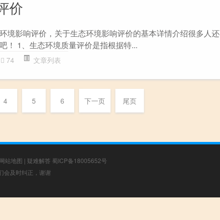
评价
环境影响评价，关于生态环境影响评价的基本详情介绍很多人还
！ 1、生态环境质量评价是指根据特...
74
文章列表
4
5
6
下一页
尾页
网站地图
|
疑难解答
蜀ICP备18005652号
，我们会及时纠正，谢谢