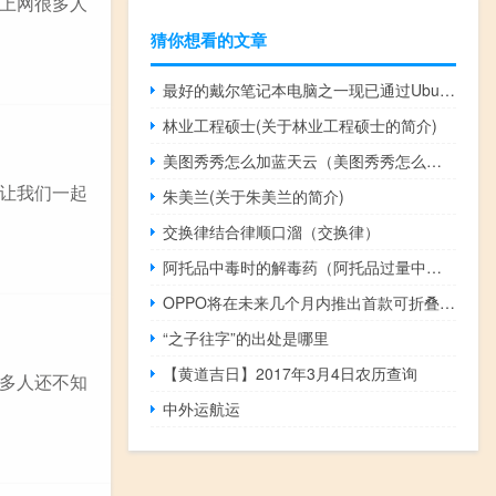
上网很多人
猜你想看的文章
最好的戴尔笔记本电脑之一现已通过Ubuntu22.04认证
林业工程硕士(关于林业工程硕士的简介)
美图秀秀怎么加蓝天云（美图秀秀怎么加logo）
让我们一起
朱美兰(关于朱美兰的简介)
交换律结合律顺口溜（交换律）
阿托品中毒时的解毒药（阿托品过量中毒解救药有哪些）
OPPO将在未来几个月内推出首款可折叠手机
“之子往字”的出处是哪里
【黄道吉日】2017年3月4日农历查询
多人还不知
中外运航运