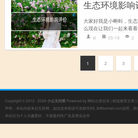
生态环境影响
大家好我是小蝌蚪，生态
么现在让我们一起来看看吧
st
05-19
2
1
2
3
Copyright © 2012 - 2026
小公主问答
Powered by
网站分类目录
|
精选推荐文章
|
声明：本站内容来自互联网，如信息有错误可发邮件到f_fb#foxmail.com说明
本站仅为个人兴趣爱好，不接盈利性广告及商业合作