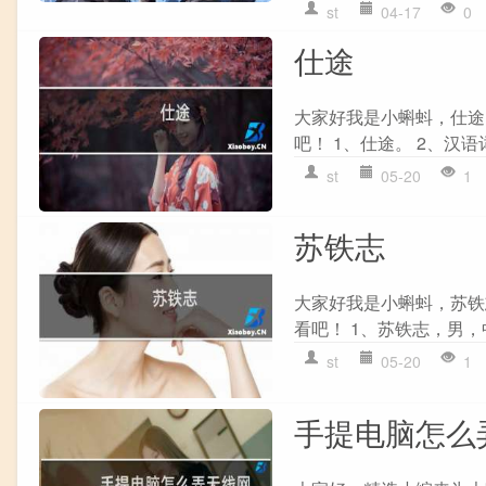
st
04-17
0
仕途
大家好我是小蝌蚪，仕途
吧！ 1、仕途。 2、汉语
st
05-20
1
苏铁志
大家好我是小蝌蚪，苏铁
看吧！ 1、苏铁志，男，中
st
05-20
1
手提电脑怎么