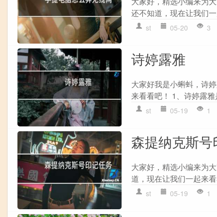
大家好，精选小编来为大
还不知道，现在让我们一起
st
05-20
3
诗婷露雅
大家好我是小蝌蚪，诗婷
来看看吧！ 1、诗婷露雅是
st
05-19
1
森提纳克斯号
大家好，精选小编来为大
道，现在让我们一起来看看
st
05-19
1