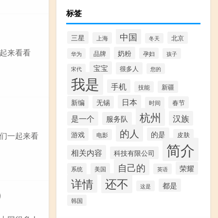
标签
中国
三星
北京
上海
冬天
起来看看
奶粉
品牌
孕妇
华为
孩子
宝宝
很多人
您的
宋代
我是
手机
新疆
技能
日本
新编
无锡
春节
时间
杭州
汉族
是一个
服务队
的人
的是
游戏
们一起来看
电影
皮肤
简介
相关内容
科技有限公司
自己的
荣耀
系统
美国
英语
还不
详情
都是
这是
）
韩国