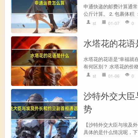
申通快递的邮费计算通常基
公斤计算。 2. 包裹体积
st
01-07
0
水塔花的花语
水塔花的花语是“幸福就
有何区别？ 水塔花的价
st
01-06
0
沙特外交大臣
势
【沙特外交大臣与埃及外
具体的是什么情况呢，下