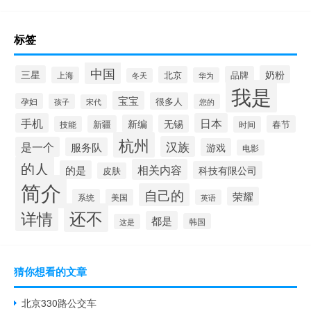
标签
中国
三星
奶粉
北京
品牌
上海
华为
冬天
我是
宝宝
很多人
孕妇
孩子
您的
宋代
手机
日本
新编
无锡
新疆
春节
技能
时间
杭州
汉族
是一个
服务队
游戏
电影
的人
相关内容
的是
科技有限公司
皮肤
简介
自己的
荣耀
系统
美国
英语
还不
详情
都是
韩国
这是
猜你想看的文章
北京330路公交车