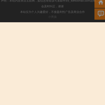
声明：本站内容来自互联网，如信息有错误可发邮件到f_fb#foxmail.com说明，我们
会及时纠正，谢谢
本站仅为个人兴趣爱好，不接盈利性广告及商业合作
小男孩