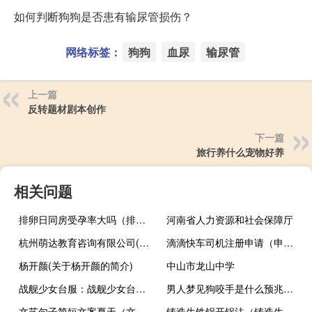
如何判断狗狗是否患有输尿管损伤？
网络标签：
狗狗
血尿
输尿管
上一篇
反转题材剧本创作
下一篇
旅行养什么宠物好养
相关问题
排卵日同房受孕率大吗（排卵日同房受孕率99%吗）
河南省人力资源和社会保障厅
杭州萌达教育咨询有限公司(关于杭州萌达教育咨询有限公司的简介)
滴滴快车司机注册申请（申请滴滴快车需要什么条件）
杨开颜(关于杨开颜的简介)
中山市龙山中学
战舰少女台服：战舰少女台服更名战舰少女R 台服官网正式上线
男人梦见狗咬手是什么预兆（男人梦见狗咬手是什么意思）
文艺句子简短文案夏天（文艺句子简短文案）
铸造生铁锅开锅法（铸造生铁）