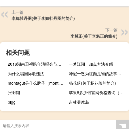
上一篇
李鱓牡丹图(关于李鱓牡丹图的简介)
下一篇
李魁正(关于李魁正的简介)
相关问题
2016湖南卫视跨年演唱会节目单
一梦江湖：加点方法介绍
为什么唱国际歌违法
冲冠一怒为红颜是谁的故事（冲冠一怒为红颜是谁）
montagut是什么牌子（montian）
杨花落(关于杨花落的简介)
张羽翔
苹果8多少钱官网价格查询（苹果8多少钱）
pigg
吉林雾凇岛
☚