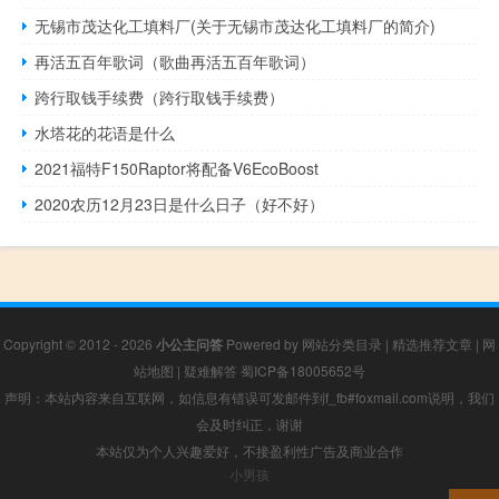
无锡市茂达化工填料厂(关于无锡市茂达化工填料厂的简介)
再活五百年歌词（歌曲再活五百年歌词）
跨行取钱手续费（跨行取钱手续费）
水塔花的花语是什么
2021福特F150Raptor将配备V6EcoBoost
2020农历12月23日是什么日子（好不好）
Copyright © 2012 - 2026
小公主问答
Powered by
网站分类目录
|
精选推荐文章
|
网
站地图
|
疑难解答
蜀ICP备18005652号
声明：本站内容来自互联网，如信息有错误可发邮件到f_fb#foxmail.com说明，我们
会及时纠正，谢谢
本站仅为个人兴趣爱好，不接盈利性广告及商业合作
小男孩