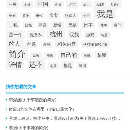
中国
三星
奶粉
北京
品牌
上海
华为
冬天
我是
宝宝
很多人
孕妇
孩子
您的
宋代
手机
日本
新编
无锡
新疆
春节
技能
时间
杭州
汉族
是一个
服务队
游戏
电影
的人
相关内容
的是
科技有限公司
皮肤
简介
自己的
荣耀
系统
美国
英语
还不
详情
都是
韩国
这是
猜你想看的文章
李淑媛(关于李淑媛的简介)
ie窗口的文件在哪里（ie窗口最大化）
景观工程设计技术丛书：景观设计表达(关于景观工程设计技术丛书：景观设计表达的简介)
李洲(关于李洲的简介)