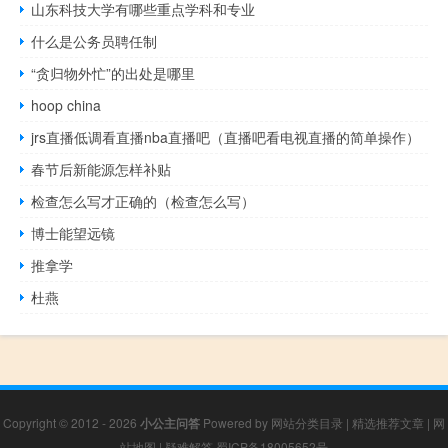
山东科技大学有哪些重点学科和专业
什么是公务员聘任制
“贪归物外忙”的出处是哪里
hoop china
jrs直播低调看直播nba直播吧（直播吧看电视直播的简单操作）
春节后新能源怎样补贴
检查怎么写才正确的（检查怎么写）
博士能望远镜
推拿学
杜燕
Copyright © 2012 - 2026
小公主问答
Powered by
网站分类目录
|
精选推荐文章
|
网
站地图
|
疑难解答
蜀ICP备18005652号