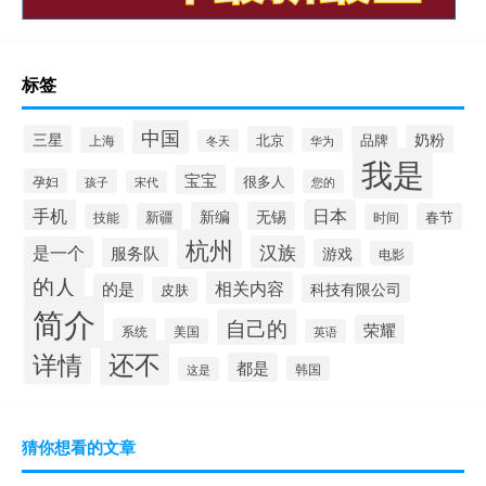
标签
中国
三星
奶粉
北京
品牌
上海
华为
冬天
我是
宝宝
很多人
孕妇
孩子
您的
宋代
手机
日本
新编
无锡
新疆
春节
技能
时间
杭州
汉族
是一个
服务队
游戏
电影
的人
相关内容
的是
科技有限公司
皮肤
简介
自己的
荣耀
系统
美国
英语
还不
详情
都是
韩国
这是
猜你想看的文章