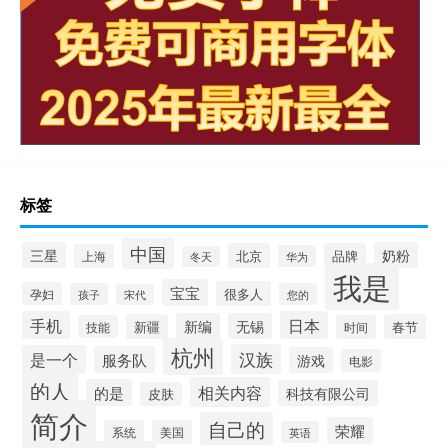
标签
中国
三星
奶粉
北京
品牌
上海
华为
冬天
我是
宝宝
很多人
孕妇
孩子
您的
宋代
手机
日本
新编
无锡
新疆
春节
技能
时间
杭州
汉族
是一个
服务队
游戏
电影
的人
相关内容
的是
科技有限公司
皮肤
简介
自己的
荣耀
系统
美国
英语